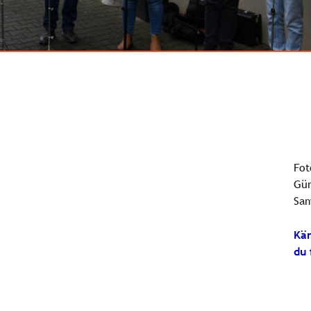
Fot
Gün
Sam
Kär
du 