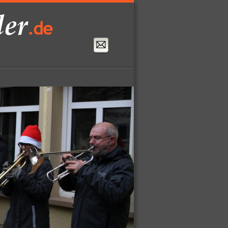
ler
.de