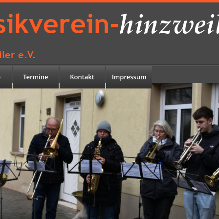
hinzwei
ikverein-
ler e.V.